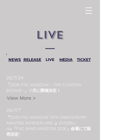
LIVE
NEWS
RELEASE
LIVE
MEDIA
TICKET
26/7/24
「2026 FNC KINGDOM – THE FLOATING
BAZAAR -」12月に開催決定！
View More >
26/7/7
『2025 FNC KINGDOM 10TH ANNIVERSARY -
AMAZING WONDERLAND-』DVD/Blu-
ray「FNC BAND KINGDOM 2026」会場にて販
売決定!!