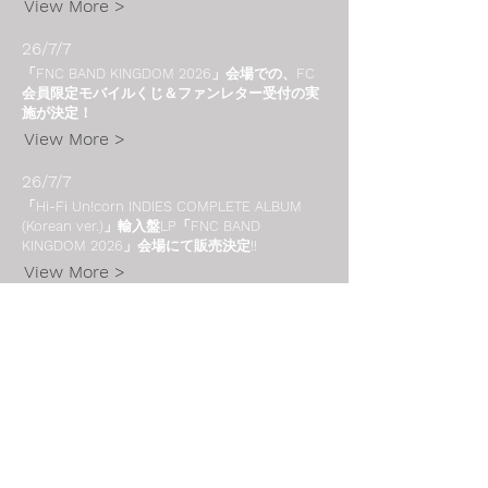
View More >
26/7/7
「FNC BAND KINGDOM 2026」会場での、FC
会員限定モバイルくじ＆ファンレター受付の実
施が決定！
View More >
26/7/7
「Hi-Fi Un!corn INDIES COMPLETE ALBUM
(Korean ver.)」輸入盤LP「FNC BAND
KINGDOM 2026」会場にて販売決定!!
View More >
26/7/7
「FNC BAND KINGDOM 2026」会場CD販売の
ご案内
View More >