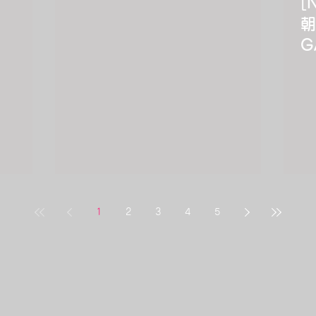
[
朝
G
U
1
2
3
4
5