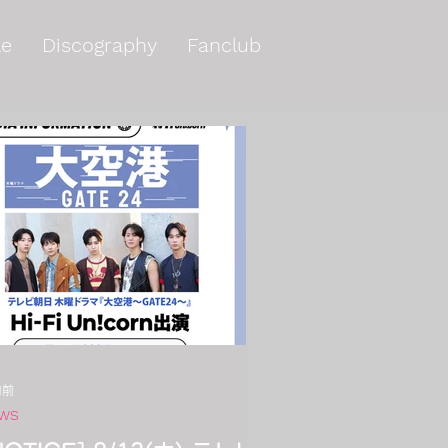
le
Discography
Fanclub
日前
WS