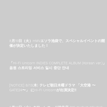
8月19日（火）HMVエソラ池袋で、スペシャルイベントの開
催が決定いたしました！
「Hi-Fi Un!corn INDIES COMPLETE ALBUM (Korean ver.)」
음원 스트리밍 서비스 일시 중단 안내
[NOTICE] 8/13(木) テレビ朝日木曜ドラマ 「大空港 〜
GATE24〜」 にHi-Fi Un!cornが出演決定‼︎