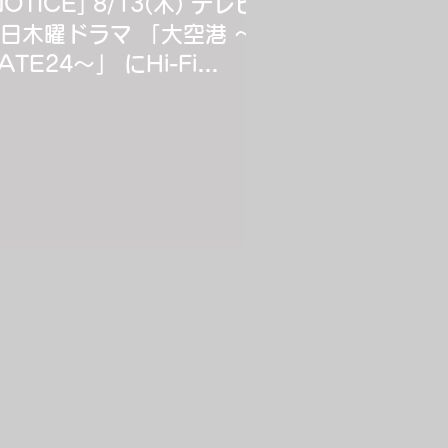
NOTICE] 8/13(木) テレビ
日木曜ドラマ 「大空港 〜
ATE24〜」 にHi-Fi
n!cornが出演決定‼︎