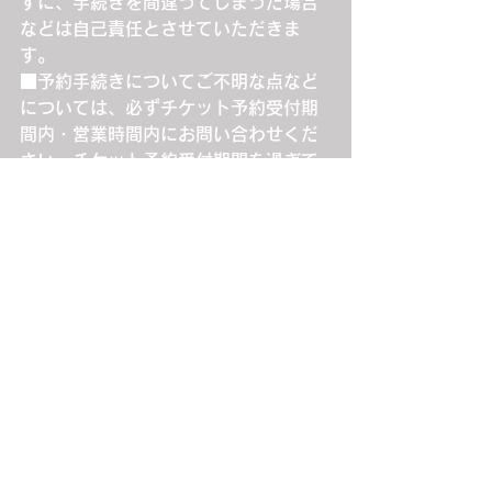
ずに、手続きを間違ってしまった場合
などは自己責任とさせていただきま
す。
■予約手続きについてご不明な点など
については、必ずチケット予約受付期
間内・営業時間内にお問い合わせくだ
さい。チケット予約受付期間を過ぎて
からご連絡いただきましても対応でき
ません。また、お申込期間を過ぎます
と、変更・キャンセルは一切できませ
んのでご注意ください。ご予定をよく
ご確認の上、お申し込みください。
■チケットの再発行や購入証明書の発
行は一切できません。個人の責任にお
いて厳重に管理してください。
■公演日当日に起こったトラブルは、
必ずその場で現地係員の方に各自で交
渉し問題を解決してください。公演終
了後にご連絡いただいても事実確認が