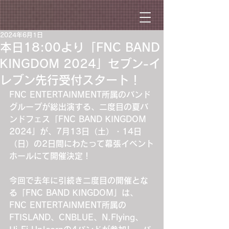
2024年6月1日
本日18:00より「FNC BAND
KINGDOM 2024」セブン-イ
レブン先行受付スタート！
FNC ENTERTAINMENT所属のバンド
グループが総出演する、二度目の夏バ
ンドフェス「FNC BAND KINGDOM 
2024」が、7月13日（土）・14日
（日）の2日間にわたって幕張イベント
ホールにて開催決定！
今回で去年に引続き二度目の開催とな
る「FNC BAND KINGDOM」は、
FNC ENTERTAINMENT所属の
FTISLAND、CNBLUE、N.Flying、