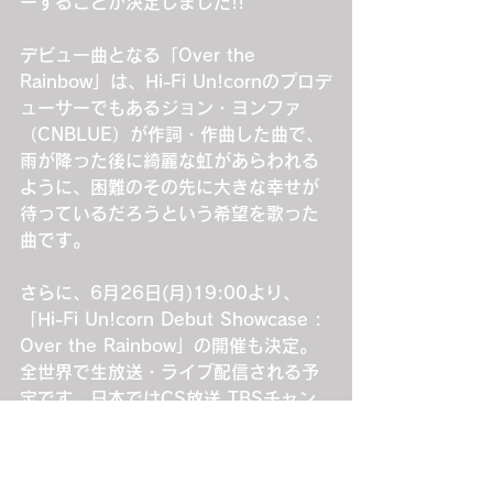
ーすることが決定しました!!
デビュー曲となる「Over the 
Rainbow」は、Hi-Fi Un!cornのプロデ
ューサーでもあるジョン・ヨンファ
（CNBLUE）が作詞・作曲した曲で、
雨が降った後に綺麗な虹があらわれる
ように、困難のその先に大きな幸せが
待っているだろうという希望を歌った
曲です。
さらに、6月26日(月)19:00より、
「Hi-Fi Un!corn Debut Showcase : 
Over the Rainbow」の開催も決定。
全世界で生放送・ライブ配信される予
定です。日本ではCS放送 TBSチャン
ネル及びTVerにてご確認頂けます。さ
らにHi-Fi Un!cornのたった一度しかな
いショーケースを応援しようと、プロ