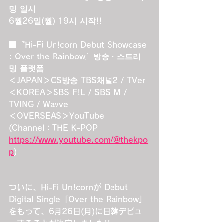
밍 일시
6월26일(월) 19시 시작!!
■『Hi-Fi Un!corn Debut Showcase 
: Over the Rainbow』방송・스트리
밍 플랫폼
＜JAPAN＞CS방송 TBS채널2 / TVer 
＜KOREA＞SBS F!L / SBS M / 
TVING / Wavve
＜OVERSEAS＞YouTube 
(Channel：THE K-POP 
https://www.youtube.com/@thekpo
p
)
ついに、Hi-Fi Un!cornが Debut 
Digital Single「Over the Rainbow」
をもって、6月26日(月)に日韓デビュ