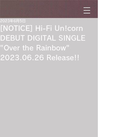
2023年6月5日
[NOTICE] Hi-Fi Un!corn
DEBUT DIGITAL SINGLE
"Over the Rainbow"
2023.06.26 Release!!