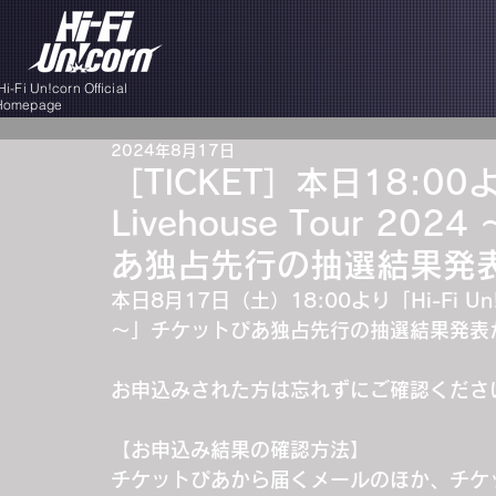
i-Fi Un!corn Official
Homepage
2024年8月17日
［TICKET］本日18:00より
Livehouse Tour 20
あ独占先行の抽選結果発
本日8月17日（土）18:00より「Hi-Fi Un!cor
～」チケットぴあ独占先行の抽選結果発表
お申込みされた方は忘れずにご確認くださ
【お申込み結果の確認方法】
チケットぴあから届くメールのほか、チケ