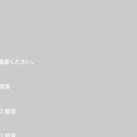
遠慮ください。
0開演
00 開演
00 開演