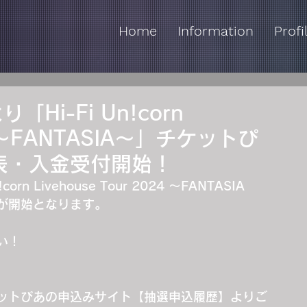
Home
Information
Profi
「Hi-Fi Un!corn
24 ～FANTASIA～」チケットぴ
表・入金受付開始！
n Livehouse Tour 2024 ～FANTASIA
が開始となります。
い！
ットぴあの申込みサイト【抽選申込履歴】よりご