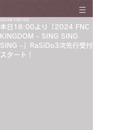
2024年10月16日
本日18:00より「2024 FNC
KINGDOM - SING SING
SING –」RaSiDo3次先行受付
スタート！