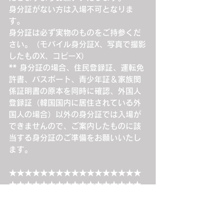
身分証がない方は入場不可となりま
す。
身分証は必ず実物のものをご持参くだ
さい。（モバイル身分証X、写真で撮影
したものX、コピーX）
** 身分証の場合、住民登録証、運転免
許書、パスポート、青少年証＆家族関
係証明書の原本を同時に確認、外国人
登録証（韓国国内に居住されている外
国人の場合）以外の身分証では入場が
できませんので、ご案内したものに該
当する身分証のご準備をお願いいたし
ます。
★★★★★★★★★★★★★★★★★
★★★★★★★★★★★★★★★★★
★