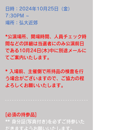
日時：2024年10月25日（金）
7:30PM ~
場所：弘大近郊
*公演場所、開場時間、人員チェック時
間などの詳細は当選者にのみ公演前日
である10月24日(木)中に別途メールに
てご案内いたします。
* 入場前、主催側で所持品の検査を行
う場合がございますので、ご協力の程
よろしくお願いいたします。
[必須の持参品]
** 身分証(写真付き)を必ずご持参いた
だきますようお願いいたします。