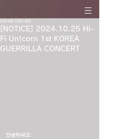
2024年10月19日
[NOTICE] 2024.10.25 Hi-
Fi Un!corn 1st KOREA
GUERRILLA CONCERT
안녕하세요.