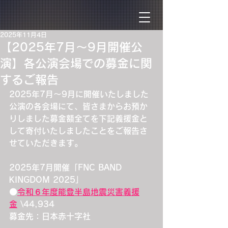
2025年11月4日
【2025年7月〜9月開催公
演】各公演会場での募金に関
するご報告
2025年7月〜9月に開催いたしました
公演の各会場にて、皆さまからお預か
りしました募金額全てを下記義援金と
して寄付いたしましたことをご報告さ
せていただきます。
2025年7月開催「FNC BAND 
KINGDOM 2025」
⚫️
令和６年度能登半島地震災害義援
金
 \44,934
募金先：日本赤十字社