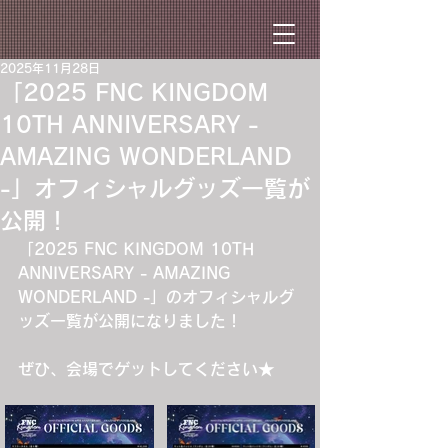
2025年11月28日
「2025 FNC KINGDOM
10TH ANNIVERSARY -
AMAZING WONDERLAND
-」オフィシャルグッズ一覧が
公開！
「2025 FNC KINGDOM 10TH 
ANNIVERSARY - AMAZING 
WONDERLAND -」のオフィシャルグ
ッズ一覧が公開になりました！
ぜひ、会場でゲットしてください★