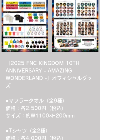
「2025 FNC KINGDOM 10TH 
ANNIVERSARY - AMAZING 
WONDERLAND -」オフィシャルグッ
ズ
●マフラータオル（全9種）
価格：各2,500円（税込）
サイズ：約W1100×H200mm
●Tシャツ（全2種）
価格：各4,000円（税込）