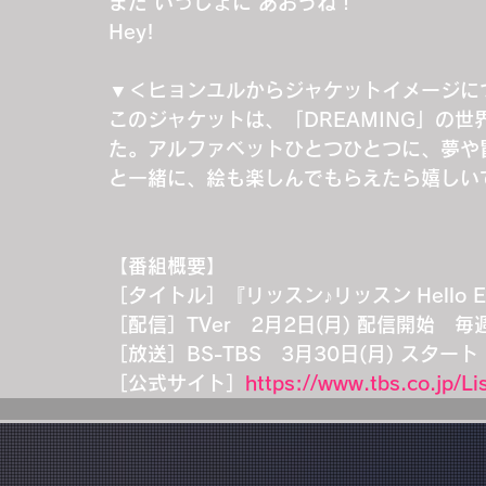
また いっしょに あおうね！
Hey!
▼＜ヒョンユルからジャケットイメージに
このジャケットは、「DREAMING」の
た。アルファベットひとつひとつに、夢や
と一緒に、絵も楽しんでもらえたら嬉しい
【番組概要】
［タイトル］『リッスン♪リッスン Hello Eng
［配信］TVer　2月2日(月) 配信開始　
［放送］BS-TBS　3月30日(月) スター
［公式サイト］
https://www.tbs.co.jp/Li