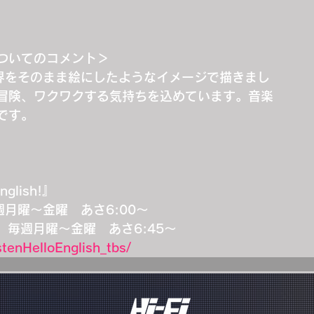
ついてのコメント＞
世界をそのまま絵にしたようなイメージで描きまし
冒険、ワクワクする気持ちを込めています。音楽
です。
lish!』
毎週月曜～金曜　あさ6:00～
ト　毎週月曜～金曜　あさ6:45～
stenHelloEnglish_tbs/