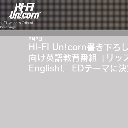
i-Fi Un!corn Official
Homepage
2月2日
Hi-Fi Un!corn書き
向け英語教育番組『リッスン
English!』EDテー