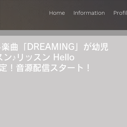
Home
Information
Profi
下ろし楽曲「DREAMING」が幼児
♪リッスン Hello
マに決定！音源配信スタート！