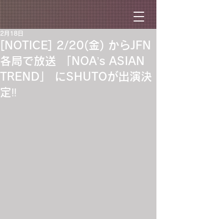
2月18日
[NOTICE] 2/20(金) からJFN
各局で放送 「NOA’s ASIAN
TREND」 にSHUTOが出演決
定‼︎