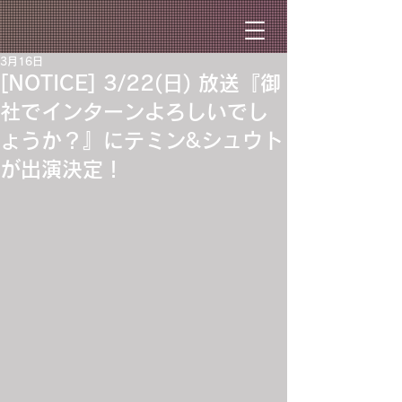
3月16日
[NOTICE] 3/22(日) 放送『御
社でインターンよろしいでし
ょうか？』にテミン&シュウト
が出演決定！