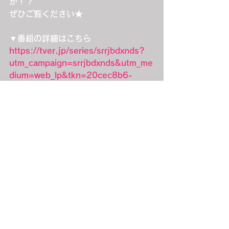
か！？
ぜひご覧ください★
▼番組の詳細はこちら
https://tver.jp/series/srrjbdxnds?
utm_campaign=srrjbdxnds&utm_me
dium=web_lp&tkn=20cec8b6-
a771-446e-8473-47efda428db9
【番組概要】
【タイトル】　『御社でインターンよ
ろしいでしょうか？』
【放送日時】 BS-TBSで3/22(日)よる
6:00～6:30放送
【公式サイト】　
https://bs.tbs.co.jp/entertainment/i
ntern/
【公式X】@intern_bstbs