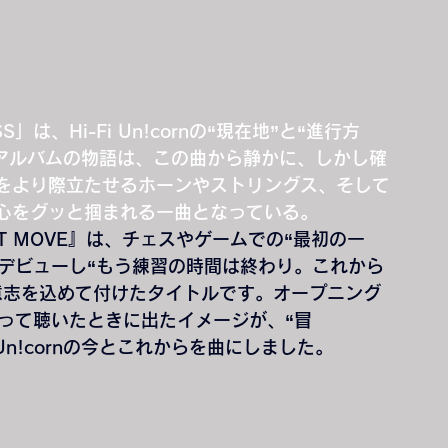
、Hi-Fi Un!cornの“現在地”と“進行方
いうアルバムの物語は、この曲から静かに、しかし確
をより際立たせるホーンやストリングス、そして
心をグッと掴まれる一曲となっている。
ST MOVE』は、チェスやゲームでの“最初の一
ーデビューし“もう練習の時間は終わり。これから
意志を込めて付けたタイトルです。オープニング
まって聴いたときに出たイメージが、“冒
 Un!cornの今とこれからを曲にしました。