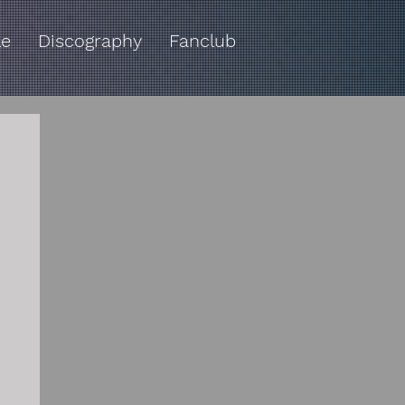
le
Discography
Fanclub