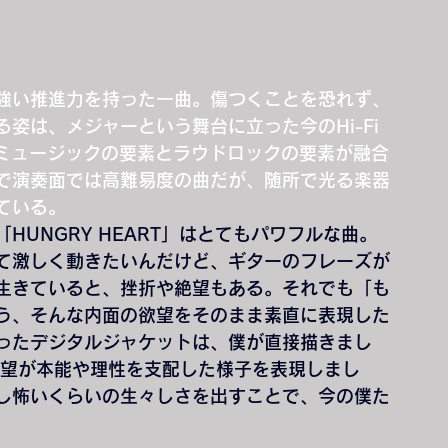
強い推進力を持った一曲。傷つくことを恐れず、
姿は、メジャーという舞台に立った今のHi-Fi 
ンスミュージックの要素とラウドロックの要素が融合
で演奏面では高難易度の曲だが、随所で光る楽器
ている。
ド曲「HUNGRY HEART」はとてもパワフルな曲。
て激しく動きたいんだけど、ギターのフレーズが
生きていると、挫折や絶望もある。それでも「も
う、そんな内面の欲望をそのまま素直に表現した
ったデジタルジャケットは、僕が直接描きまし
欲望が本能や理性を支配した様子を表現しまし
し怖いくらいの生々しさを出すことで、今の僕た