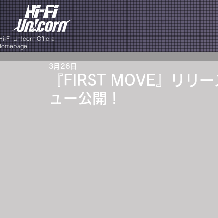
i-Fi Un!corn Official
Homepage
3月26日
『FIRST MOVE』リ
ュー公開！