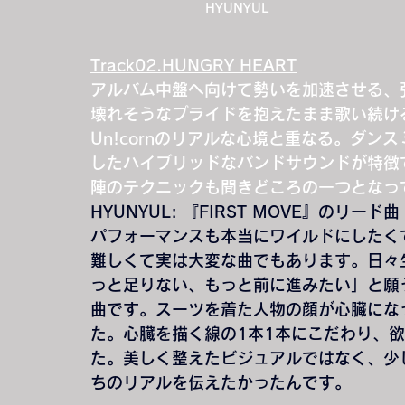
HYUNYUL
Track02.HUNGRY HEART
アルバム中盤へ向けて勢いを加速させる、
壊れそうなプライドを抱えたまま歌い続ける
Un!cornのリアルな心境と重なる。ダ
したハイブリッドなバンドサウンドが特徴
陣のテクニックも聞きどころの一つとなっ
HYUNYUL
: 『FIRST MOVE』のリー
パフォーマンスも本当にワイルドにしたく
難しくて実は大変な曲でもあります。日々
っと足りない、もっと前に進みたい」と願
曲です。スーツを着た人物の顔が心臓にな
た。心臓を描く線の1本1本にこだわり、
た。美しく整えたビジュアルではなく、少
ちのリアルを伝えたかったんです。