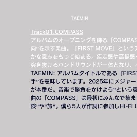
TAEMIN
Track01.COMPASS
アルバムのオープニングを飾る「COMPASS」は
向”を示す楽曲。『FIRST MOVE』と
かな意志をもって始まる。疾走感や高揚感
突き抜けるバンドサウンドが一体となり、
TAEMIN
: アルバムタイトルである『FIR
手”を意味しています。2025年にメジャ
が本番だ。音楽で勝負をかけよう”という
曲の「COMPASS」は最初にみんなで集
険”や“旅”。僕ら5人が作詞に参加しHi-Fi