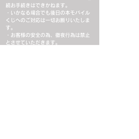
続お手続きはできかねます。
・いかなる場合でも後日の本モバイル
くじへのご対応は一切お断りいたしま
す。
・お客様の安全の為、徹夜行為は禁止
とさせていただきます。
・会場内外では係員の指示に従ってお
並びください。
・当日は事故・混乱防止のため、告知
なく制限を設けさせていただく場合が
ございます。あらかじめご了承くださ
い。
・各賞品は、各公演なくなり次第終了
となります。あらかじめご了承くださ
い。
・予告無く特典やシステム、仕様を変
更、または終了する場合がございま
す。あらかじめご了承ください。