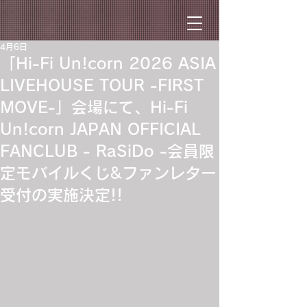
4月6日
「Hi-Fi Un!corn 2026 ASIA
LIVEHOUSE TOUR -FIRST
MOVE-」会場にて、Hi-Fi
Un!corn JAPAN OFFICIAL
FANCLUB - RaSiDo -会員限
定モバイルくじ&ファンレター
受付の実施決定!!