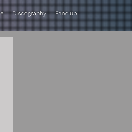
le
Discography
Fanclub