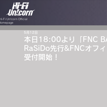
i-Fi Un!corn Official
Homepage
5月12日
本日18:00より「FNC BA
RaSiDo先行&FNCオ
受付開始！