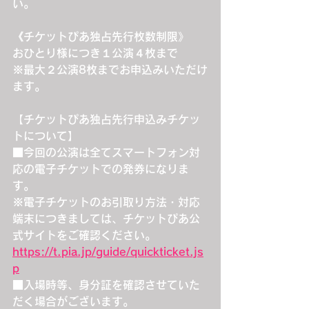
い。
《チケットぴあ独占先行枚数制限》
おひとり様につき１公演４枚まで
※最大２公演8枚までお申込みいただけ
ます。
【チケットぴあ独占先行申込みチケッ
トについて】
■今回の公演は全てスマートフォン対
応の電子チケットでの発券になりま
す。
※電子チケットのお引取り方法・対応
端末につきましては、チケットぴあ公
式サイトをご確認ください。
https://t.pia.jp/guide/quickticket.js
p
■入場時等、身分証を確認させていた
だく場合がございます。