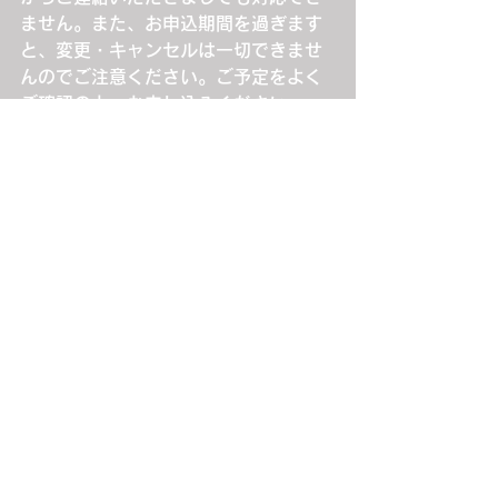
ません。また、お申込期間を過ぎます
と、変更・キャンセルは一切できませ
んのでご注意ください。ご予定をよく
ご確認の上、お申し込みください。
■チケットの再発行や購入証明書の発
行は一切できません。個人の責任にお
いて厳重に管理してください。
■公演日当日に起こったトラブルは、
必ずその場で現地係員の方に各自で交
渉し問題を解決してください。公演終
了後にご連絡いただいても事実確認が
できませんので、対応できません。
■お客様有志による企画実行の許可が
欲しい等のご連絡をいただいても、仲
介・協力・支援は出来ません。
■公演当日に車椅子でのご来場・ご鑑
賞をご希望される方は、チケットが確
保でき次第（ご入金完了後）、下記