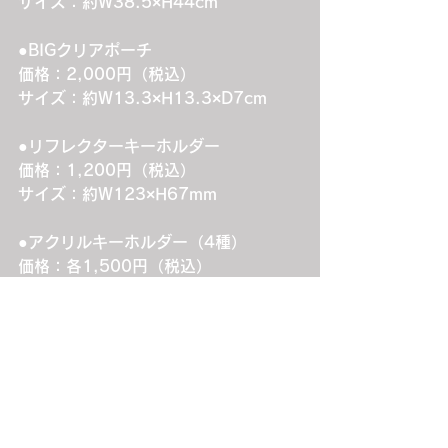
サイズ：約W38.5×H44cm
●BIGクリアポーチ
価格：2,000円（税込）
サイズ：約W13.3×H13.3×D7cm
●リフレクターキーホルダー
価格：1,200円（税込）
サイズ：約W123×H67mm
●アクリルキーホルダー（4種）
価格：各1,500円（税込）
サイズ：[肖像]約W36×H102mm以
内 [ネームパーツ]約W7×H47mm以内
※下記のアイテムは会場にて完売して
いるため取扱いはございません。あら
かじめご了承ください。
・ジャンボうちわ（SHUTO）