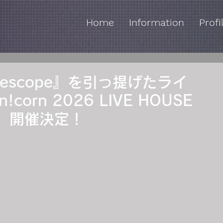
Home
Information
Profi
lescope』を引っ提げたライ
corn 2026 LIVE HOUSE
E-』開催決定！