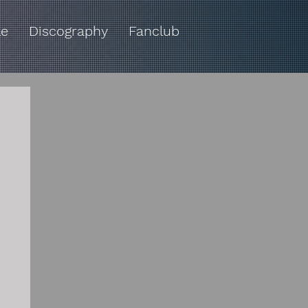
le
Discography
Fanclub