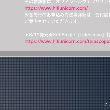
その他詳細は、オフィシャルウェブサイト
https://www.hifiunicorn.com/
※各先行のお申込み方法等詳細は、受付開始時にHi-
ご案内させていただきます。
▼8/19発売★3rd Single『Telesco
https://www.hifiunicorn.com/telescope
Co