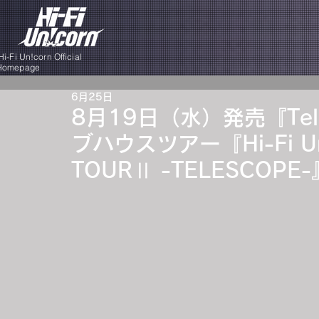
i-Fi Un!corn Official
Homepage
6月25日
8月19日（水）発売『Te
ブハウスツアー『Hi-Fi Un!
TOURⅡ -TELESCOP