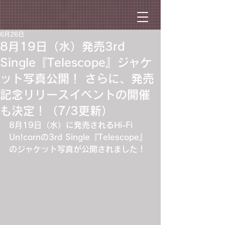
6月26日
8月19日（水）発売3rd
Single『Telescope』ジャケ
ット写真公開！ さらに、発売
記念リリースイベントの開催
も決定！（7/3更新）
8月19日（水）に発売されるHi-Fi 
Un!cornの3rd Single『Telescope』
のジャケット写真が公開されました！