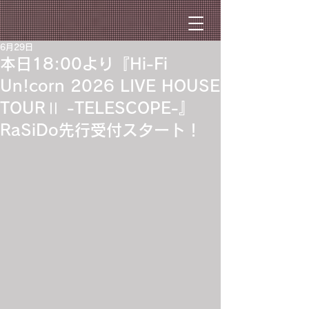
6月29日
本日18:00より『Hi-Fi
Un!corn 2026 LIVE HOUSE
TOURⅡ -TELESCOPE-』
RaSiDo先行受付スタート！