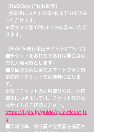
【RaSiDo先行枚数制限】
1会員様につき１公演4枚までお申込み
いただけます。
※最大３公演12枚までお申込みいただ
けます。
【RaSiDo先行申込チケットについて】
■チケットをお持ちであれば非会員の
方も入場可能とします。
■今回の公演は全てスマートフォン対
応の電子チケットでの発券になりま
す。
※電子チケットのお引取り方法・対応
端末につきましては、チケットぴあ公
式サイトをご確認ください。
https://t.pia.jp/guide/quickticket.js
p
■入場時等、身分証や会員証を確認さ