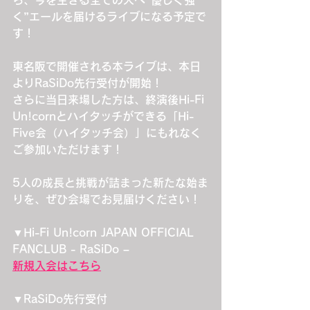
ら、今を生きる全ての人へ“優しく強
く”エールを届けるライブになる予定で
す！
東名阪で開催される本ライブは、本日
よりRaSiDo先行受付が開始！
さらに当日来場した方は、終演後Hi-Fi 
Un!cornとハイタッチができる「Hi-
Five会（ハイタッチ会）」にもれなく
ご参加いただけます！
5人の成長と挑戦が詰まった新たな始ま
りを、ぜひ会場でお見届けください！
▼Hi-Fi Un!corn JAPAN OFFICIAL 
FANCLUB - RaSiDo –
新規入会はこちら
▼RaSiDo先行受付