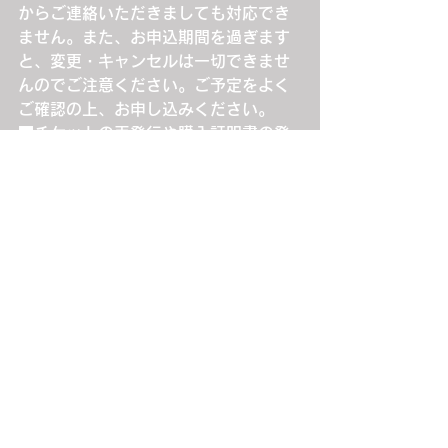
からご連絡いただきましても対応でき
ません。また、お申込期間を過ぎます
と、変更・キャンセルは一切できませ
んのでご注意ください。ご予定をよく
ご確認の上、お申し込みください。
■チケットの再発行や購入証明書の発
行は一切できません。個人の責任にお
いて厳重に管理してください。
■公演日当日に起こったトラブルは、
必ずその場で現地係員の方に各自で交
渉し問題を解決してください。公演終
了後にご連絡いただいても事実確認が
できませんので、対応できません。
■お客様有志による企画実行の許可が
欲しい等のご連絡をいただいても、仲
介・協力・支援は出来ません。
■公演当日に車椅子でのご来場・ご鑑
賞をご希望される方は、チケットが確
保でき次第（ご入金完了後）、下記