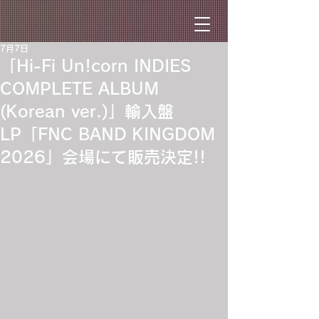
7月7日
「Hi-Fi Un!corn INDIES
COMPLETE ALBUM
(Korean ver.)」輸入盤
LP「FNC BAND KINGDOM
2026」会場にて販売決定!!