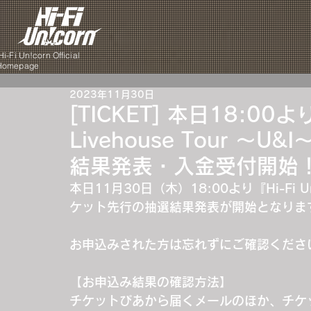
i-Fi Un!corn Official
Homepage
2023年11月30日
[TICKET] 本日18:00より『
Livehouse Tour ～
結果発表・入金受付開始
本日11月30日（木）18:00より『Hi-Fi Un!c
ケット先行の抽選結果発表が開始となりま
お申込みされた方は忘れずにご確認くださ
【お申込み結果の確認方法】
チケットぴあから届くメールのほか、チケ