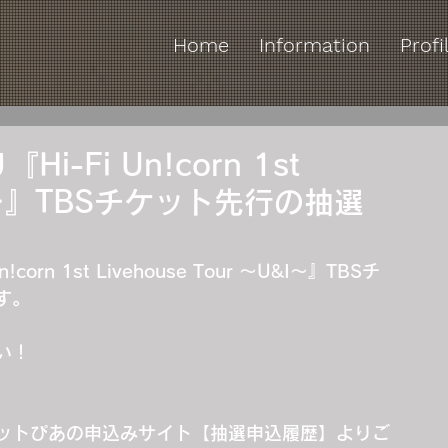
Home
Information
Profi
Hi-Fi Un!corn 1st
U&I～』TBSチケット先行の抽選
！
orn 1st Livehouse Tour ～U&I～』TBSチ
す。
い！
ットぴあの申込みサイト【抽選申込履歴】よりご