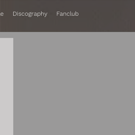
le
Discography
Fanclub