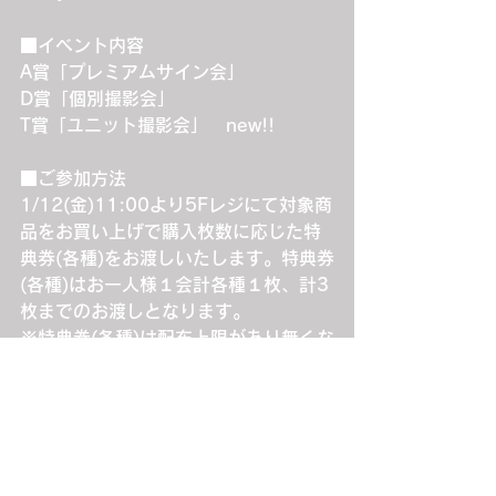
■イベント内容
A賞「プレミアムサイン会」
D賞「個別撮影会」
T賞「ユニット撮影会」　new!!
■ご参加方法
1/12(金)11:00より5Fレジにて対象商
品をお買い上げで購入枚数に応じた特
典券(各種)をお渡しいたします。特典券
(各種)はお一人様１会計各種１枚、計3
枚までのお渡しとなります。
※特典券(各種)は配布上限があり無くな
り次第終了となります。
※特典券(各種)の配布状況によっては制
限を解除する場合もございます。
※その他詳細は、必ずタワーレコード