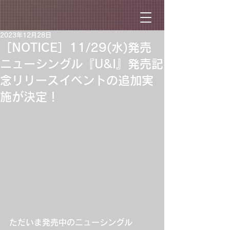
2023年12月28日
［NOTICE］11/29(水)発売
ニューシングル『U&I』発売記
念リリースイベントの追加実
施が決定！
ただいま発売中のニューシングル