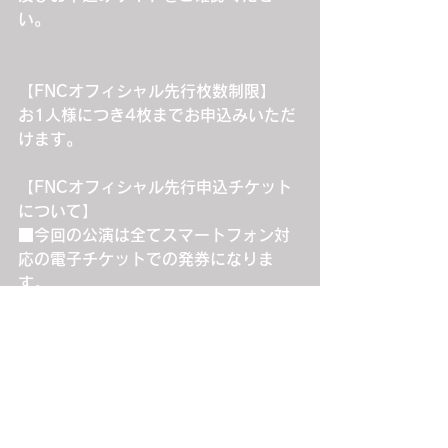
い。
【FNCオフィシャル先行枚数制限】
お1人様につき4枚までお申込みいただ
けます。
【FNCオフィシャル先行申込チケット
について】
■今回の公演は全てスマートフォン対
応の電子チケットでの発券になりま
す。
※電子チケットのお引取り方法・対応
端末につきましては、チケットぴあ公
式サイトをご確認ください。
https://t.pia.jp/guide/quickticket.js
p
■入場時等、身分証を確認させていた