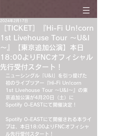
2024年2月17日
［TICKET］『Hi-Fi Un!corn
1st Livehouse Tour ～U&I
～』【東京追加公演】本日
18:00よりFNCオフィシャル
先行受付スタート！
ニューシングル「U&I」を引っ提げた
初のライブツアー『Hi-Fi Un!corn 
1st Livehouse Tour ～U&I～』の東
京追加公演が4月20日（土）に
Spotify O-EASTにて開催決定！
Spotify O-EASTにて開催される本ライ
ブは、本日18:00よりFNCオフィシャ
ル先行受付スタート！