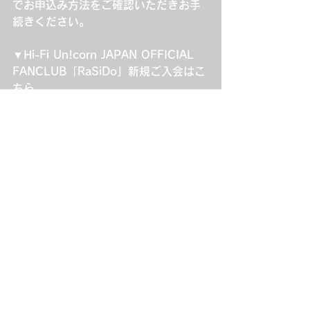
でお申込み方法をご確認いただきお手
続きください。
▼Hi-Fi Un!corn JAPAN OFFICIAL 
FANCLUB「RaSiDo」新規ご入会はこ
ちら
https://www.fanclub.hifiunicorn.co
m/
■FNCオフィシャル先行受付期間（フ
ァンクラブ未入会の方もお申込みいた
だけます）
お申込み受付期間：2025年7月23日
（水）18:00～8月5日（火）23:59ま
で
抽選結果発表開始日時：2025年8月9
日（土）18:00頃から順次
入金期間：2025年8月9日（土）
18:00～8月17日（日）23:59まで