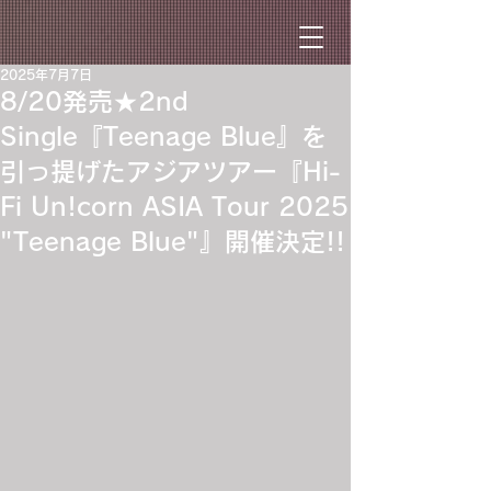
2025年7月7日
8/20発売★2nd
Single『Teenage Blue』を
引っ提げたアジアツアー『Hi-
Fi Un!corn ASIA Tour 2025
"Teenage Blue"』開催決定!!